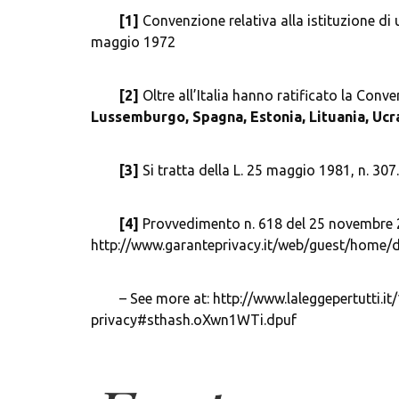
[1]
 Convenzione relativa alla istituzione di 
[2] 
Oltre all’Italia hanno ratificato la Conv
Lussemburgo, Spagna, Estonia, Lituania, Ucr
[3] 
[4] 
Provvedimento n. 618 del 25 novembre 2
	– See more at: http://www.laleggepertutti.it/107208_registro-telematico-dei-testamenti-consultazione-e-