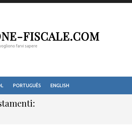
ONE-FISCALE.COM
vogliono farvi sapere
OL
PORTUGUÊS
ENGLISH
stamenti: