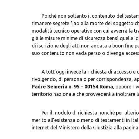
	Poiché non soltanto il contenuto del testamento ma l’informazione della sua stessa esistenza devono 
rimanere segrete fino alla morte del soggetto ch
modalità tecnico operative con cui avverrà la tra
già le misure minime di sicurezza bensì quelle 
di iscrizione degli atti non andata a buon fine pe
	A tutt’oggi invece la richiesta di accesso e consultazione del Registro generale dei testamenti avviene 
rivolgendo, di persona o per corrispondenza, ap
Padre Semeria n. 95 – 00154 Roma
, oppure riv
	Per il modulo di richiesta nonché per ulteriori informazioni circa i costi dei certificati rilasciati dal Registro in 
merito all’esistenza o meno di testamenti in Itali