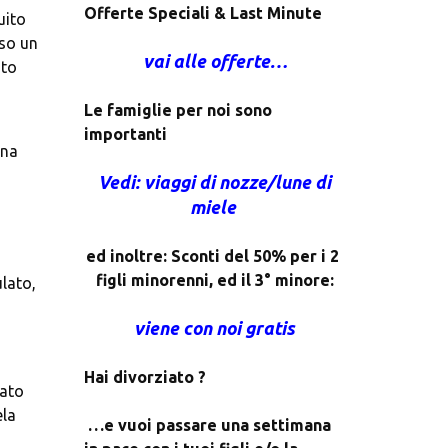
Offerte Speciali & Last Minute
ito 
so un 
vai alle offerte…
to 
Le famiglie per noi sono 
importanti
na 
 Vedi: viaggi di nozze/lune di 
miele 
ed inoltre: Sconti del 50% per i 2 
figli minorenni, ed il 3° minore:
ato, 
viene con noi gratis
Hai divorziato ?
ato 
la 
 …e vuoi passare una settimana 