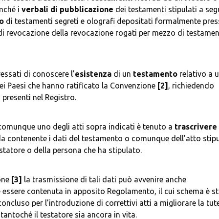
ché i 
verbali di pubblicazione
 dei testamenti stipulati a segu
ro
 di testamenti segreti e olografi depositati formalmente pres
 di revocazione della revocazione rogati per mezzo di testamen
ressati di conoscere l’
esistenza
 di un 
testamento
 relativo a u
ei Paesi che hanno ratificato la Convenzione 
[2]
, richiedendo 
omunque uno degli atti sopra indicati è tenuto a 
trascrivere
a contenente i dati del testamento o comunque dell’atto stipul
one 
[3]
 la trasmissione di tali dati può avvenire anche 
ve essere contenuta in apposito Regolamento, il cui schema è st
concluso per l’introduzione di correttivi atti a migliorare la tute