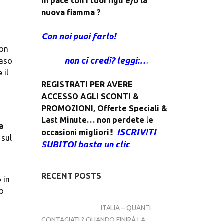
in pace con i tuoi figli e/o la 
nuova fiamma ?
Con noi puoi farlo!
on 
non ci credi? leggi:…
aso 
il 
REGISTRATI PER AVERE 
ACCESSO AGLI SCONTI & 
PROMOZIONI
, 
Offerte Speciali & 
Last Minute… non perdete le 
a 
ISCRIVITI 
occasioni migliori!!  
sul 
SUBITO! basta un clic
RECENT POSTS
o 
ITALIA – QUANTI 
CONTAGIATI ? QUANDO FINIRÀ LA 