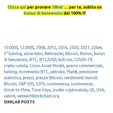
Clicca qui
per provare
18bet
… per te, subito un
bonus di benvenuto
del 100% !!!
10.000$
,
12.000$
,
2008
,
2012
,
2016
,
2020
,
2021
,
22bet
,
3° halving
,
azzardato
,
Betmaster
,
Bitcoin
,
Bonus
,
bonus
di benvenuto
,
BTC
,
BTC/USD
,
bull run
,
COVID-19
,
cripto-valuta
,
Cross Asset Model
,
guerra commerciale
,
halving
,
incremento BTC
,
petrolio
,
PlanB
,
previsione
statistica
,
prezzi
,
prezzo Bitcoin
,
rendimenti mensili
Bitcoin
,
S&P 500
,
S2FX
,
scommessa
,
scommesse
,
Stock-to-Flow
,
Tone Vays
,
trader criptovalute
,
UE
,
USA
,
valore
,
weteachblockchain.org
SIMILAR POSTS