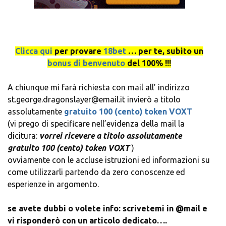
Clicca qui
per provare
18bet
… per te, subito un
bonus di benvenuto
del 100% !!!
A chiunque mi farà richiesta con mail all’ indirizzo
st.george.dragonslayer@email.it invierò a titolo
assolutamente
gratuito 100 (cento) token VOXT
(vi prego di specificare nell’evidenza della mail la
dicitura:
vorrei ricevere a titolo assolutamente
gratuito 100 (cento) token VOXT
)
ovviamente con le accluse istruzioni ed informazioni su
come utilizzarli partendo da zero conoscenze ed
esperienze in argomento.
se avete dubbi o volete info: scrivetemi in @mail e
vi risponderò con un articolo dedicato….