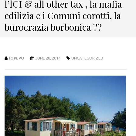
l’lCI & all other tax , la mafia
edilizia e i Comuni corotti, la
burocrazia borbonica ??
IOPLPO
JUNE 28, 2014
UNCATEGORIZED