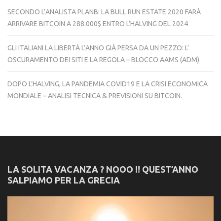
SECONDO L’ANALISTA PLANB: LA BULL RUN ESTATE 2020 FARÀ
ARRIVARE BITCOIN A 288.000$ ENTRO L’HALVING DEL 2024
GLI ITALIANI LA LIBERTÀ L’ANNO GIÀ PERSA DA UN PEZZO: L’
OSCURAMENTO DEI SITI E LA REGOLA – BLOCCO AAMS (ADM)
DOPO L’HALVING, LA PANDEMIA COVID19 E LA CRISI ECONOMICA
MONDIALE – ANALISI TECNICA & PREVISIONI SU BITCOIN.
LA SOLITA VACANZA ? NOOO !! QUEST’ANNO
SALPIAMO PER LA GRECIA