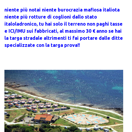
niente più notai niente burocrazia mafiosa italiota
niente più rotture di coglioni dallo stato
italoladronico, tu hai solo il terreno non paghi tasse
e ICI/IMU sui fabbricati, al massimo 30 € anno se hai
la targa stradale altrimenti ti fai portare dalle ditte
specializzate con la targa prova!!