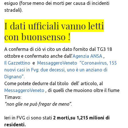
esiguo (forse meno dei morti per causa di incidenti
stradali).
I dati ufficiali vanno letti
con buonsenso !
A conferma di ciò vi cito un dato fornito dal TG3 18
ottobre e confermato anche dall’
Agenzia ANSA
,
Il Gazzettino
e
MessaggeroVeneto “Coronavirus, 155
nuovi casi in Fvg: due decessi, uno è un anziano di
Dignano”.
Come potete dedurre dal titolo dell’ articolo, al
MessaggeroVeneto
, di quelli che muoiono oltre il fiume
Timavo:
“non glie ne può fregar de meno”
.
Ieri in FVG ci sono stati
2 morti,su 1,215 milioni di
residenti.