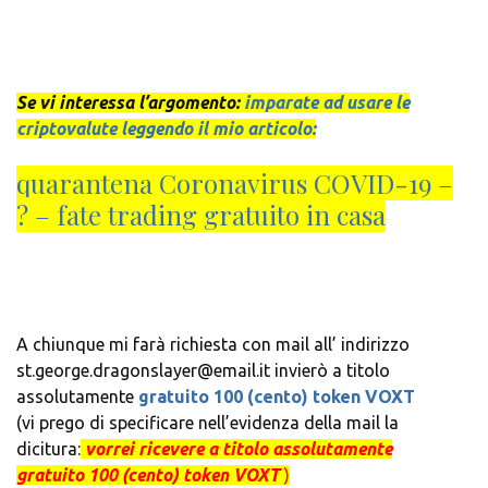
Se vi interessa l’argomento:
imparate ad usare le
criptovalute leggendo il mio articolo:
quarantena Coronavirus COVID-19 –
? – fate trading gratuito in casa
A chiunque mi farà richiesta con mail all’ indirizzo
st.george.dragonslayer@email.it invierò a titolo
assolutamente
gratuito 100 (cento) token VOXT
(vi prego di specificare nell’evidenza della mail la
dicitura:
vorrei ricevere a titolo assolutamente
gratuito 100 (cento) token VOXT
)