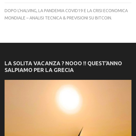
DOPO L’HALVING, LA PANDEMIA COVID19 E LA CRISI ECONOMICA
MONDIALE – ANALISI TECNICA & PREVISIONI SU BITCOIN.
LA SOLITA VACANZA ? NOOO !! QUEST’ANNO
SALPIAMO PER LA GRECIA