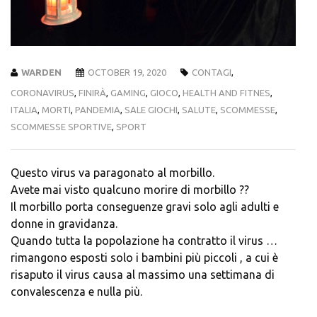
WARDEN
OCTOBER 19, 2020
CONTAGI
,
CORONAVIRUS
,
FINIRÀ
,
GAMING
,
GIOCO
,
HEALTH AND FITNES
,
ITALIA
,
MORTI
,
PANDEMIA
,
SALE GIOCHI
,
SALUTE
,
SCOMMESSE
,
SCOMMESSE SPORTIVE
,
SPORT
Questo virus va paragonato al morbillo.
Avete mai visto qualcuno morire di morbillo ??
Il morbillo porta conseguenze gravi solo agli adulti e
donne in gravidanza.
Quando tutta la popolazione ha contratto il virus …
rimangono esposti solo i bambini più piccoli , a cui è
risaputo il virus causa al massimo una settimana di
convalescenza e nulla più.