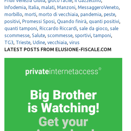
Friuli Venezia Giulia
,
gioco facile
,
Il Gazzettino
,
Infodemia
,
Italia
,
malati
,
Manzoni
,
MessaggeroVeneto
,
morbillo
,
morti
,
morto di vecchiaia
,
pandemia
,
peste
,
positivi
,
Promessi Sposi
,
Quando finirà
,
quanti positivi
,
quanti tamponi
,
Riccardo Riccardi
,
sale da gioco
,
sale
scommesse
,
Salute
,
scommesse
,
sportivi
,
tamponi
,
TG3
,
Trieste
,
Udine
,
vecchiaia
,
virus
LATEST POSTS FROM ELUSIONE-FISCALE.COM