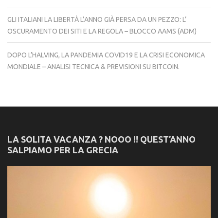
GLI ITALIANI LA LIBERTÀ L’ANNO GIÀ PERSA DA UN PEZZO: L’
OSCURAMENTO DEI SITI E LA REGOLA – BLOCCO AAMS (ADM)
DOPO L’HALVING, LA PANDEMIA COVID19 E LA CRISI ECONOMICA
MONDIALE – ANALISI TECNICA & PREVISIONI SU BITCOIN.
LA SOLITA VACANZA ? NOOO !! QUEST’ANNO
SALPIAMO PER LA GRECIA