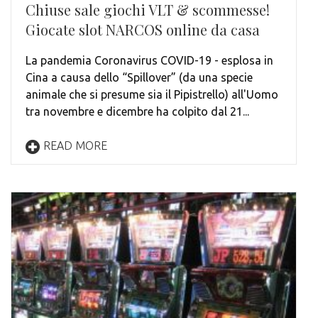
Chiuse sale giochi VLT & scommesse!
Giocate slot NARCOS online da casa
La pandemia Coronavirus COVID-19 - esplosa in
Cina a causa dello “Spillover” (da una specie
animale che si presume sia il Pipistrello) all'Uomo
tra novembre e dicembre ha colpito dal 21...
READ MORE