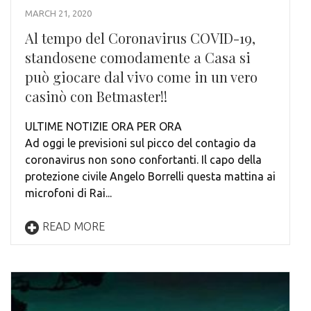
MARCH 21, 2020
Al tempo del Coronavirus COVID-19,
standosene comodamente a Casa si
può giocare dal vivo come in un vero
casinò con Betmaster!!
ULTIME NOTIZIE ORA PER ORA
Ad oggi le previsioni sul picco del contagio da
coronavirus non sono confortanti. Il capo della
protezione civile Angelo Borrelli questa mattina ai
microfoni di Rai...
READ MORE