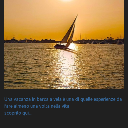
Una vacanza in barca a vela è una di quelle esperienze da
fare almeno una volta nella vita.
scoprilo qui...