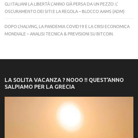
GLI ITALIANI LA LIBERTÀ L’ANNO GIÀ PERSA DA UN PEZZO: L’
OSCURAMENTO DEI SITI E LA REGOLA – BLOCCO AAMS (ADM)
DOPO L’HALVING, LA PANDEMIA COVID19 E LA CRISI ECONOMICA
MONDIALE – ANALISI TECNICA & PREVISIONI SU BITCOIN.
LA SOLITA VACANZA ? NOOO !! QUEST’ANNO
SALPIAMO PER LA GRECIA