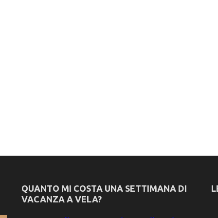
QUANTO MI COSTA UNA SETTIMANA DI
L
VACANZA A VELA?