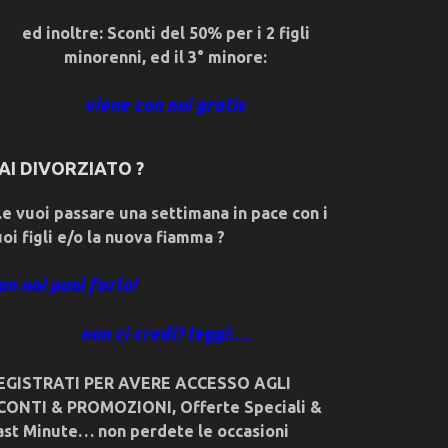
ed inoltre: Sconti del 50% per i 2 figli
minorenni, ed il 3° minore:
viene con noi gratis
AI DIVORZIATO ?
e vuoi passare una settimana in pace con i
uoi figli e/o la nuova fiamma ?
on noi puoi farlo!
non ci credi? leggi:…
EGISTRATI PER AVERE ACCESSO AGLI
CONTI & PROMOZIONI
,
Offerte Speciali &
ast Minute… non perdete le occasioni