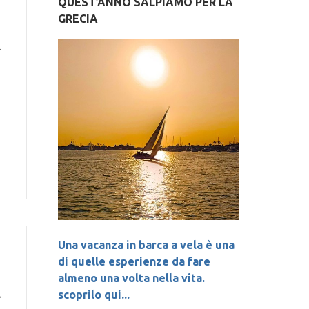
QUEST’ANNO SALPIAMO PER LA
GRECIA
n
Una vacanza in barca a vela è una
di quelle esperienze da fare
almeno una volta nella vita.
!
scoprilo qui...