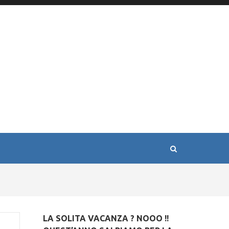
LA SOLITA VACANZA ? NOOO !!