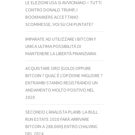
LE ELEZIONI USA SI AVVICINANO – TUTTI
CONTRO DONALD TRUMP, I
BOOKMAKERS ACCETTANO
SCOMMESSE, VOI SU CHI PUNTATE?
IMPARATE AD UTILIZZARE I BITCOIN !!
UNICA ULTIMA POSSIBILITÀ DI
MANTENERE LA LIBERTÀ FINANZIARIA
ACQUISTARE ORO (GOLD) OPPURE
BITCOIN ? QUAL’ È L’OPZIONE MIGLIORE ?
ENTRAMBI STANNO REGISTRANDO UN
ANDAMENTO MOLTO POSITIVO NEL
2020
SECONDO L’ANALISTA PLANB: LA BULL
RUN ESTATE 2020 FARÀ ARRIVARE
BITCOIN A 288.000$ ENTRO L’HALVING
DEL 2024