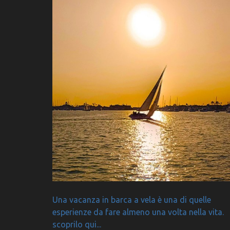
Una vacanza in barca a vela è una di quelle
esperienze da fare almeno una volta nella vita.
scoprilo qui...