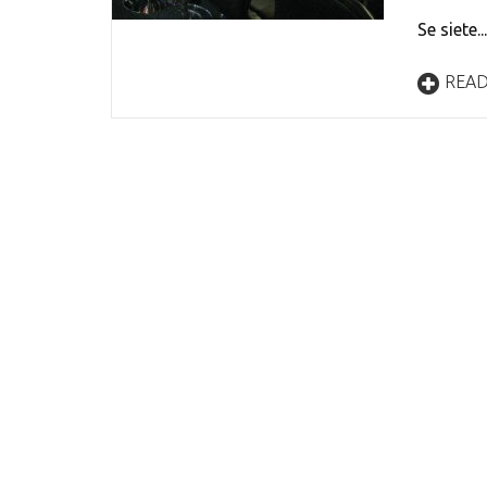
Se siete...
REA