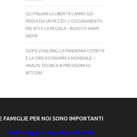
GLI ITALIANI LA LIBERTÀ L’ANNO GIÀ
PERSA DA UN PEZZO: L’ OSCURAMENTO
DEI SITI E LA REGOLA – BLOCCO AAMS
(ADM)
DOPO L’HALVING, LA PANDEMIA COVID19
E LA CRISI ECONOMICA MONDIALE –
ANALISI TECNICA & PREVISIONI SU
BITCOIN.
E FAMIGLIE PER NOI SONO IMPORTANTI
Vedi: viaggi di nozze/lune di miele